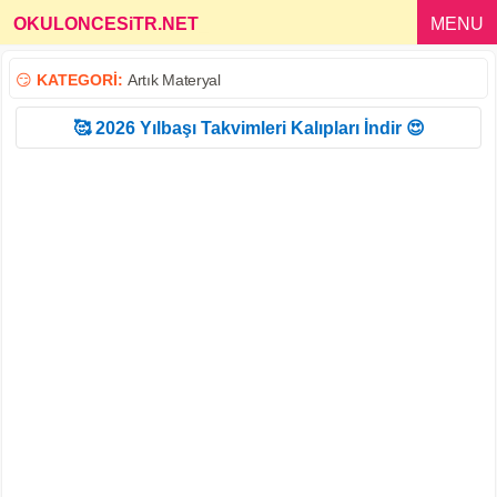
OKULONCESiTR.NET
_
MENU
😏
KATEGORİ:
Artık Materyal
🥰 2026 Yılbaşı Takvimleri Kalıpları İndir 😍