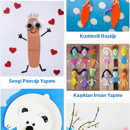
Kızılderili Başlığı
Sevgi Pıtırcığı Yapımı
Kaşıktan İnsan Yapımı