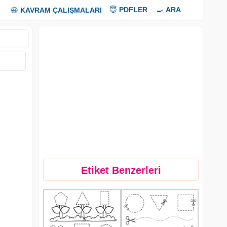
😇
PDFLER
🍳
ARA
😃
KAVRAM ÇALIŞMALARI
Etiket Benzerleri