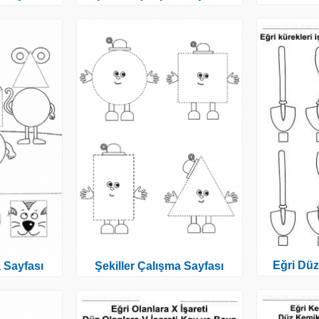
Eğri Düz
a Sayfası
Şekiller Çalışma Sayfası