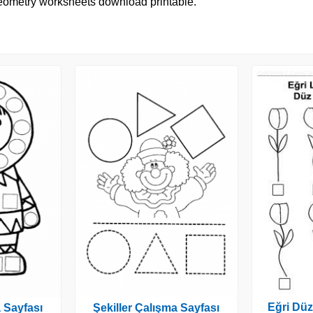
e geometry worksheets download printable.
Eğri Düz
a Sayfası
Şekiller Çalışma Sayfası