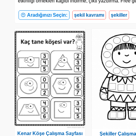
etkinliği örnekleri kağıdı indirme, çıktı yazdırma. Fre
😍
Aradığınızı Seçin:
şekil kavramı
şekiller
Kenar Köşe Çalışma Sayfası
Şekiller Çalışm