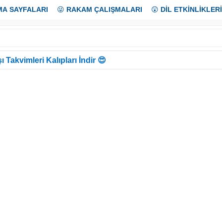
MA SAYFALARI
😜
RAKAM ÇALIŞMALARI
😲
DİL ETKİNLİKLERİ
ı Takvimleri Kalıpları İndir 😍