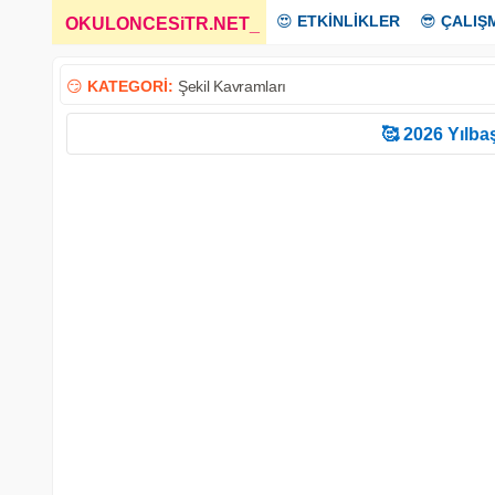
😍
ETKİNLİKLER
😎
ÇALIŞ
OKULONCESiTR.NET
_
😏
KATEGORİ:
Şekil Kavramları
🥰 2026 Yılbaş