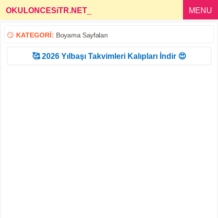
OKULONCESiTR.NET
_
MENU
😏
KATEGORİ:
Boyama Sayfaları
🥰 2026 Yılbaşı Takvimleri Kalıpları İndir 😍