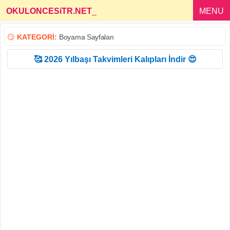
OKULONCESiTR.NET
_
MENU
😏
KATEGORİ:
Boyama Sayfaları
🥰 2026 Yılbaşı Takvimleri Kalıpları İndir 😍