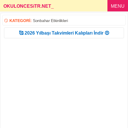
OKULONCESiTR.NET
_
MENU
😏
KATEGORİ:
Sonbahar Etkinlikleri
🥰 2026 Yılbaşı Takvimleri Kalıpları İndir 😍