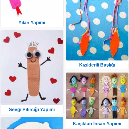
Yılan Yapımı
Kızılderili Başlığı
Sevgi Pıtırcığı Yapımı
Kaşıktan İnsan Yapımı