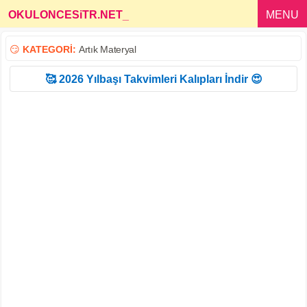
OKULONCESiTR.NET
_
MENU
😏
KATEGORİ:
Artık Materyal
🥰 2026 Yılbaşı Takvimleri Kalıpları İndir 😍