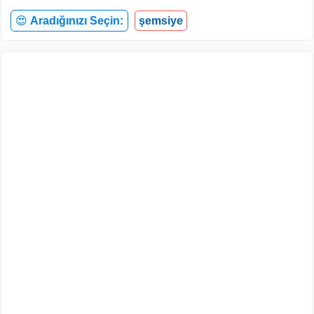
😍
Aradığınızı Seçin:
şemsiye