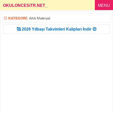
OKULONCESiTR.NET
_
MENU
😏
KATEGORİ:
Artık Materyal
🥰 2026 Yılbaşı Takvimleri Kalıpları İndir 😍