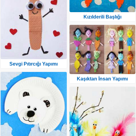
Kızılderili Başlığı
Sevgi Pıtırcığı Yapımı
Kaşıktan İnsan Yapımı