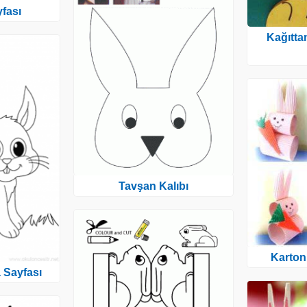
fası
Kağıtt
Tavşan Kalıbı
Karton
 Sayfası