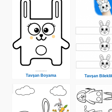
Tavşan Boyama
Tavşan Bileklik