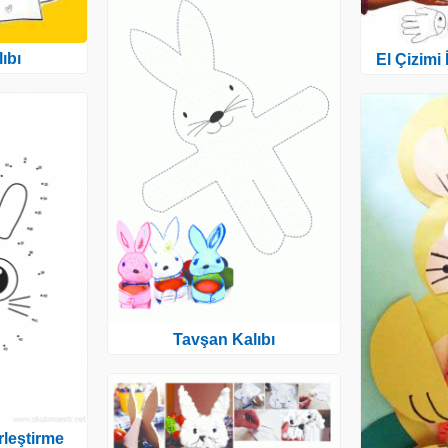
ıbı
El Çizimi
Tavşan Kalıbı
leştirme