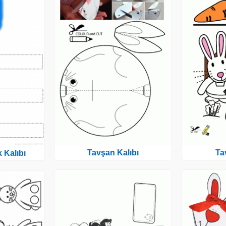
Tavşan Kalıbı
Ta
 Kalıbı