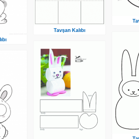
Ta
Tavşan Kalıbı
ıbı
Ta