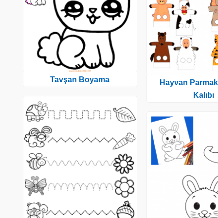
Tavşan Boyama
Hayvan Parmak
Kalıbı