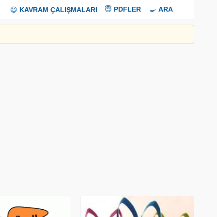
😇
PDFLER
🍳
ARA
😃
KAVRAM ÇALIŞMALARI