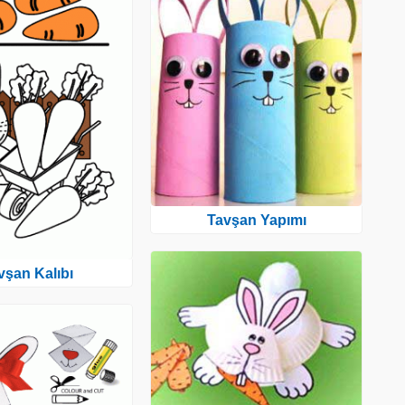
Tavşan Yapımı
vşan Kalıbı