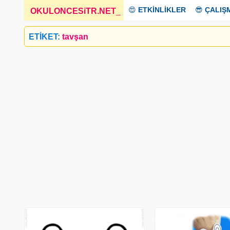
😍
ETKİNLİKLER
😎
ÇALIŞ
OKULONCESiTR.NET
_
ETİKET:
tavşan