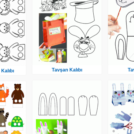
Tavşan Kalıbı
Ta
Kalıbı