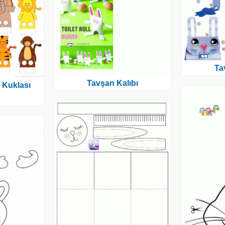
Ta
Tavşan Kalıbı
 Kuklası