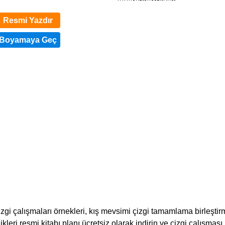
Resmi Yazdır
zgi çalışmaları örnekleri, kış mevsimi çizgi tamamlama birleştir
kleri resmi kitabı planı ücretsiz olarak indirin ve çizgi çalışması