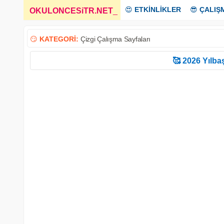
😍
ETKİNLİKLER
😎
ÇALIŞ
OKULONCESiTR.NET
_
😏
KATEGORİ:
Çizgi Çalışma Sayfaları
🥰 2026 Yılbaş