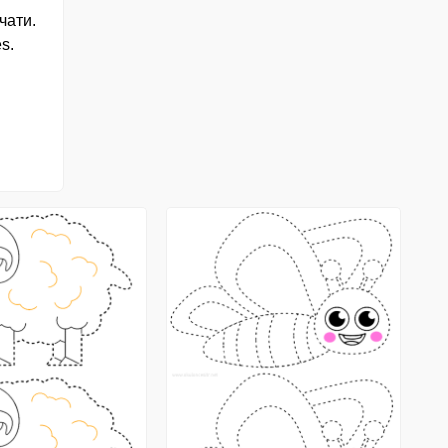
ечати.
es.