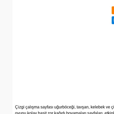
Çizgi çalışma sayfası uğurböceği, tavşan, kelebek ve çi
oyunu kolay basit zor kağıdı boyamaları sayfaları, etkinli