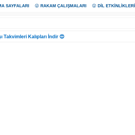
MA SAYFALARI
😜
RAKAM ÇALIŞMALARI
😲
DİL ETKİNLİKLERİ
ı Takvimleri Kalıpları İndir 😍