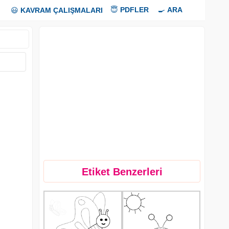
😇
PDFLER
🍳
ARA
😃
KAVRAM ÇALIŞMALARI
Etiket Benzerleri