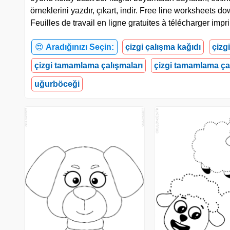
örneklerini yazdır, çıkart, indir. Free line worksheet
Feuilles de travail en ligne gratuites à télécharger imp
😍
Aradığınızı Seçin:
çizgi çalışma kağıdı
çizg
çizgi tamamlama çalışmaları
çizgi tamamlama ça
uğurböceği