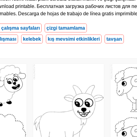
s download printable. Бесплатная загрузка рабочих листов для п
rimables. Descarga de hojas de trabajo de línea gratis imprimibl
i çalışma sayfaları
çizgi tamamlama
lışması
kelebek
kış mevsimi etkinlikleri
tavşan