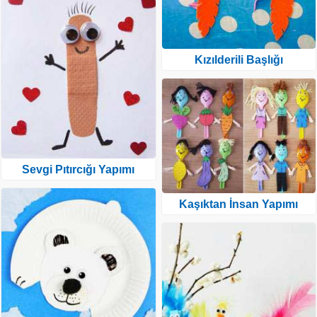
Kızılderili Başlığı
Sevgi Pıtırcığı Yapımı
Kaşıktan İnsan Yapımı