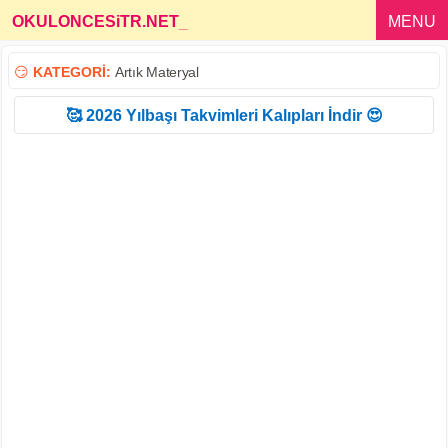
OKULONCESiTR.NET
_
MENU
😏
KATEGORİ:
Artık Materyal
🥰 2026 Yılbaşı Takvimleri Kalıpları İndir 😍