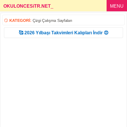
OKULONCESiTR.NET
_
MENU
😏
KATEGORİ:
Çizgi Çalışma Sayfaları
🥰 2026 Yılbaşı Takvimleri Kalıpları İndir 😍