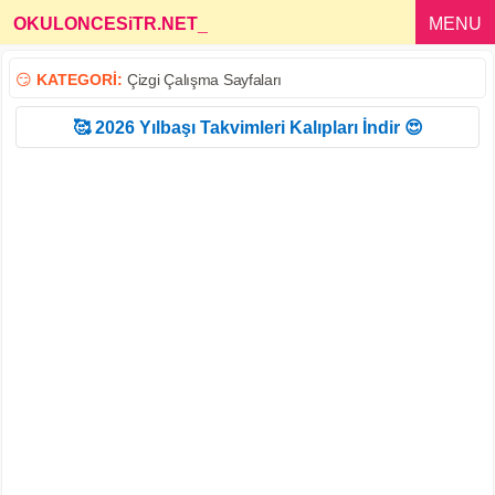
OKULONCESiTR.NET
_
MENU
😏
KATEGORİ:
Çizgi Çalışma Sayfaları
🥰 2026 Yılbaşı Takvimleri Kalıpları İndir 😍