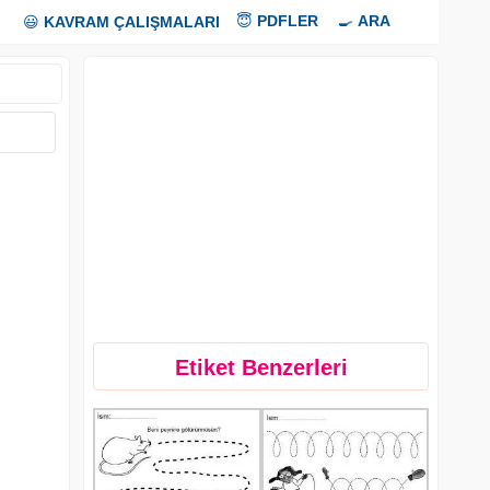
😇
PDFLER
🍳
ARA
😃
KAVRAM ÇALIŞMALARI
Etiket Benzerleri