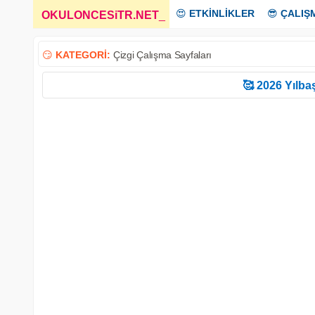
😍
ETKİNLİKLER
😎
ÇALIŞ
OKULONCESiTR.NET
_
😏
KATEGORİ:
Çizgi Çalışma Sayfaları
🥰 2026 Yılbaş