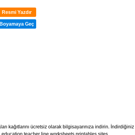
Resmi Yazdır
ı kağıtlarını ücretsiz olarak bilgisayarınıza indirin. İndirdiğiniz
ee education teacher line worksheets printables sites.