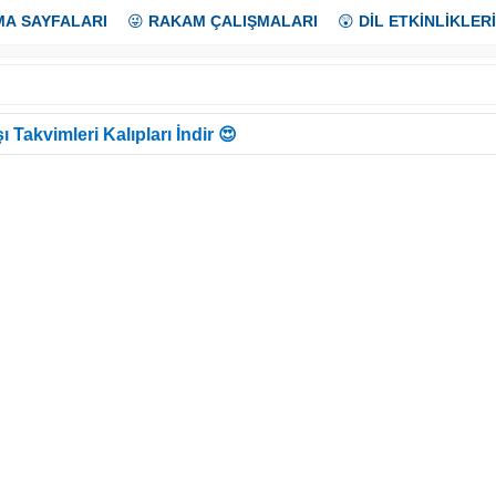
MA SAYFALARI
😜
RAKAM ÇALIŞMALARI
😲
DİL ETKİNLİKLERİ
ı Takvimleri Kalıpları İndir 😍