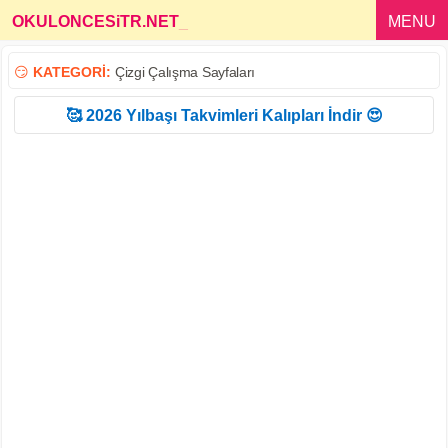
OKULONCESiTR.NET
_
MENU
😏
KATEGORİ:
Çizgi Çalışma Sayfaları
🥰 2026 Yılbaşı Takvimleri Kalıpları İndir 😍