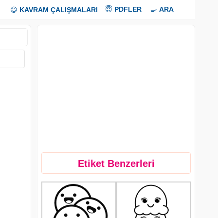
😇
PDFLER
🍳
ARA
😃
KAVRAM ÇALIŞMALARI
Etiket Benzerleri