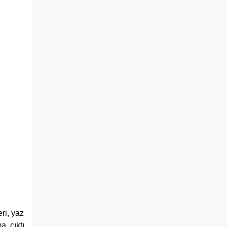
ri, yaz
, çıktı