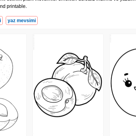
d printable.
i
yaz mevsimi