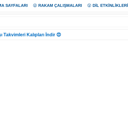
MA SAYFALARI
😜
RAKAM ÇALIŞMALARI
😲
DİL ETKİNLİKLERİ
ı Takvimleri Kalıpları İndir 😍