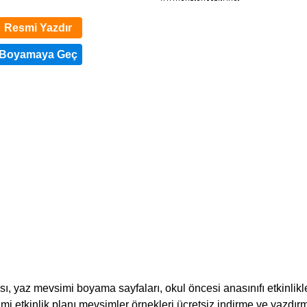
Resmi Yazdır
 yaz mevsimi boyama sayfaları, okul öncesi anasınıfı etkinlikle
mi etkinlik planı mevsimler örnekleri ücretsiz indirme ve yazdırma