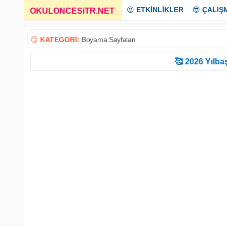
😍
ETKİNLİKLER
😎
ÇALIŞ
OKULONCESiTR.NET
_
😏
KATEGORİ:
Boyama Sayfaları
🥰 2026 Yılbaş