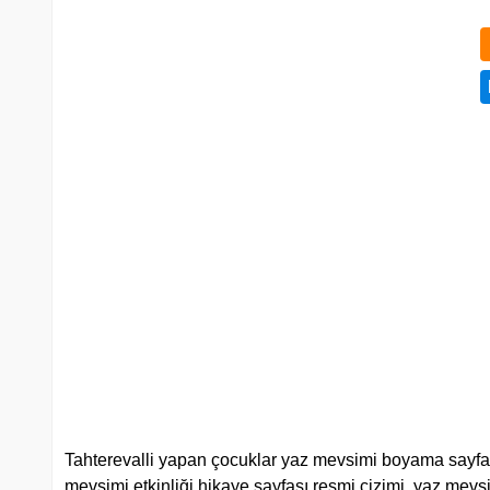
Tahterevalli yapan çocuklar yaz mevsimi boyama sayfası,
mevsimi etkinliği hikaye sayfası resmi çizimi, yaz mevsi