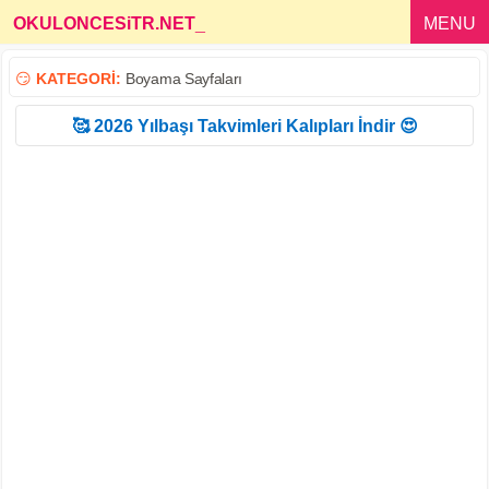
OKULONCESiTR.NET
_
MENU
😏
KATEGORİ:
Boyama Sayfaları
🥰 2026 Yılbaşı Takvimleri Kalıpları İndir 😍