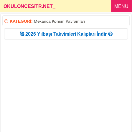
OKULONCESiTR.NET
_
MENU
😏
KATEGORİ:
Mekanda Konum Kavramları
🥰 2026 Yılbaşı Takvimleri Kalıpları İndir 😍