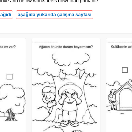
e above and below worksheets download printable.
ağıdı
aşağıda yukarıda çalışma sayfası