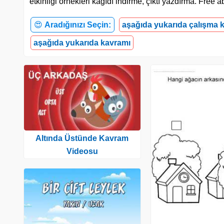
etkinliği örnekleri kağıdı indirme, çıktı yazdırma. Fre
😍
Aradığınızı Seçin:
aşağıda yukarıda çalışma k
aşağıda yukarıda kavramı
Altında Üstünde Kavram
Videosu