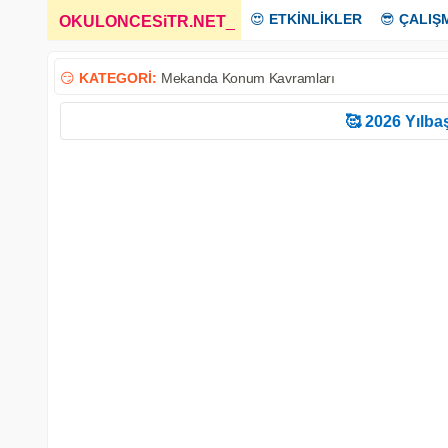
😍
ETKİNLİKLER
😎
ÇALIŞ
OKULONCESiTR.NET
_
😏
KATEGORİ:
Mekanda Konum Kavramları
🥰 2026 Yılbaş