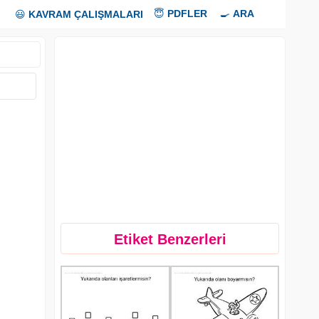
😇
PDFLER
🍳
ARA
😃
KAVRAM ÇALIŞMALARI
Etiket Benzerleri