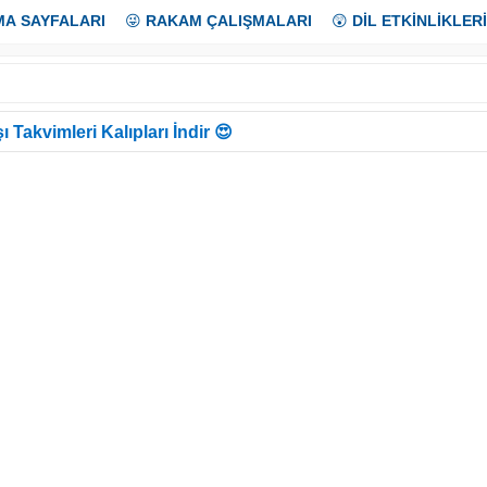
MA SAYFALARI
😜
RAKAM ÇALIŞMALARI
😲
DİL ETKİNLİKLERİ
ı Takvimleri Kalıpları İndir 😍