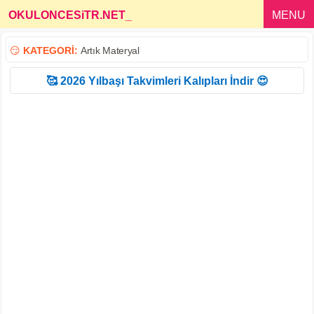
OKULONCESiTR.NET
_
MENU
😏
KATEGORİ:
Artık Materyal
🥰 2026 Yılbaşı Takvimleri Kalıpları İndir 😍