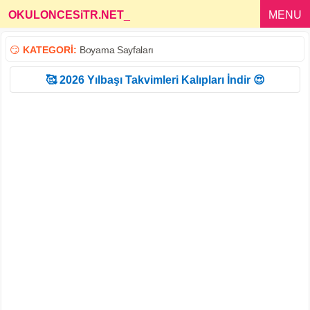
OKULONCESiTR.NET
_
MENU
😏
KATEGORİ:
Boyama Sayfaları
🥰 2026 Yılbaşı Takvimleri Kalıpları İndir 😍