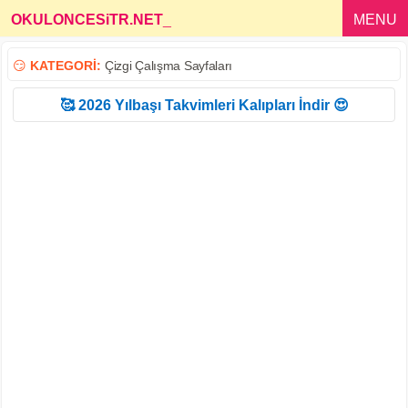
OKULONCESiTR.NET
_
MENU
😏
KATEGORİ:
Çizgi Çalışma Sayfaları
🥰 2026 Yılbaşı Takvimleri Kalıpları İndir 😍