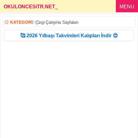
OKULONCESiTR.NET
_
MENU
😏
KATEGORİ:
Çizgi Çalışma Sayfaları
🥰 2026 Yılbaşı Takvimleri Kalıpları İndir 😍