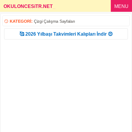
OKULONCESiTR.NET
_
MENU
😏
KATEGORİ:
Çizgi Çalışma Sayfaları
🥰 2026 Yılbaşı Takvimleri Kalıpları İndir 😍