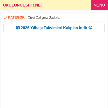
OKULONCESiTR.NET
_
MENU
😏
KATEGORİ:
Çizgi Çalışma Sayfaları
🥰 2026 Yılbaşı Takvimleri Kalıpları İndir 😍