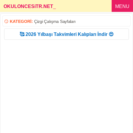
OKULONCESiTR.NET
_
MENU
😏
KATEGORİ:
Çizgi Çalışma Sayfaları
🥰 2026 Yılbaşı Takvimleri Kalıpları İndir 😍