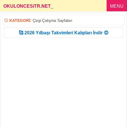
OKULONCESiTR.NET
_
MENU
😏
KATEGORİ:
Çizgi Çalışma Sayfaları
🥰 2026 Yılbaşı Takvimleri Kalıpları İndir 😍