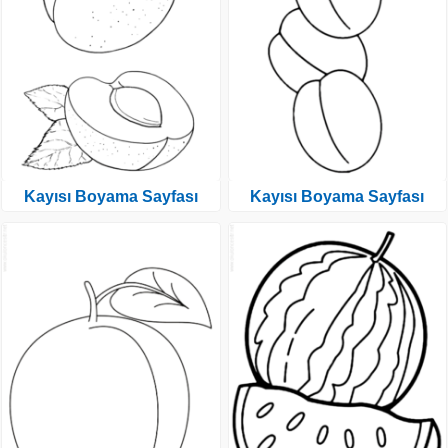
Kayısı Boyama Sayfası
Kayısı Boyama Sayfası