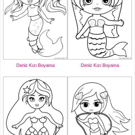
Deniz Kızı Boyama
Deniz Kızı Boyama