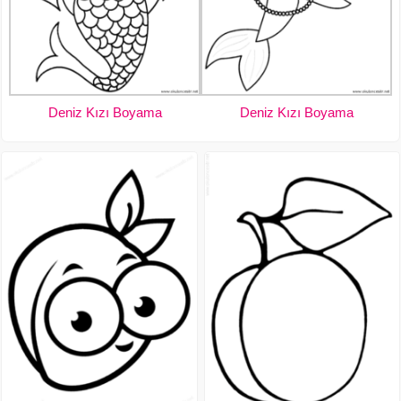
Deniz Kızı Boyama
Deniz Kızı Boyama