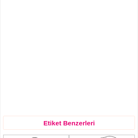
Etiket Benzerleri