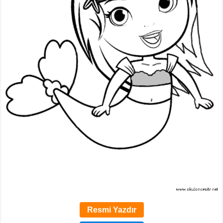
Resmi Yazdır