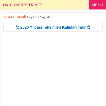
OKULONCESiTR.NET
_
MENU
😏
KATEGORİ:
Boyama Sayfaları
🥰 2026 Yılbaşı Takvimleri Kalıpları İndir 😍