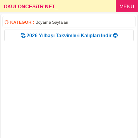
OKULONCESiTR.NET
_
MENU
😏
KATEGORİ:
Boyama Sayfaları
🥰 2026 Yılbaşı Takvimleri Kalıpları İndir 😍