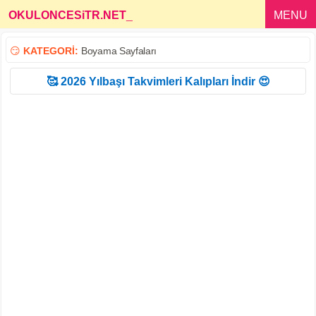
OKULONCESiTR.NET
_
MENU
😏
KATEGORİ:
Boyama Sayfaları
🥰 2026 Yılbaşı Takvimleri Kalıpları İndir 😍