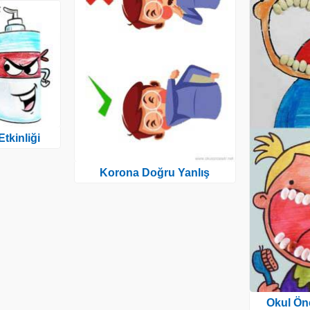
tkinliği
Korona Doğru Yanlış
Okul Önc