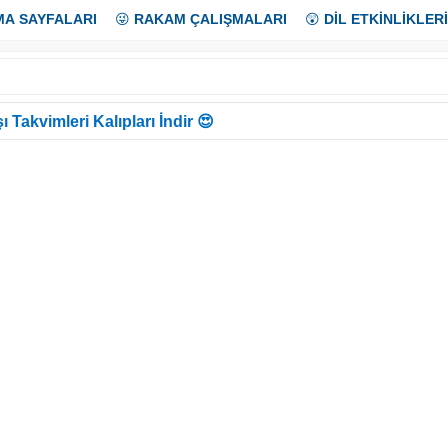
MA SAYFALARI
😜
RAKAM ÇALIŞMALARI
😲
DİL ETKİNLİKLERİ
ı Takvimleri Kalıpları İndir 😍