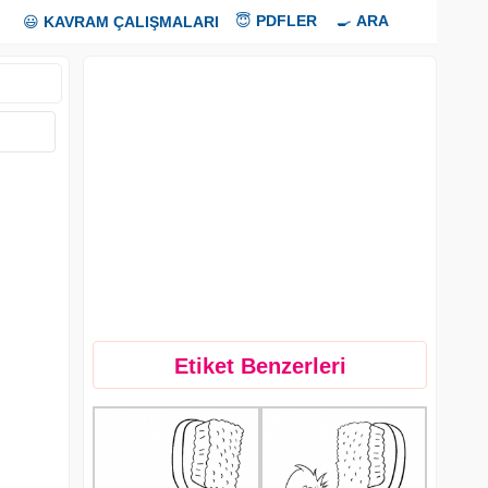
😇
PDFLER
🍳
ARA
😃
KAVRAM ÇALIŞMALARI
Etiket Benzerleri