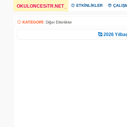
😍
ETKİNLİKLER
😎
ÇALIŞ
OKULONCESiTR.NET
_
😏
KATEGORİ:
Diğer Etkinlikler
🥰 2026 Yılbaş