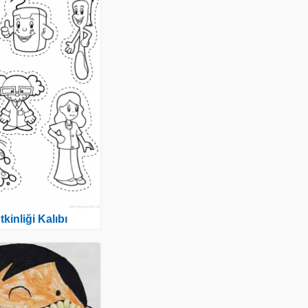
tkinliği Kalıbı