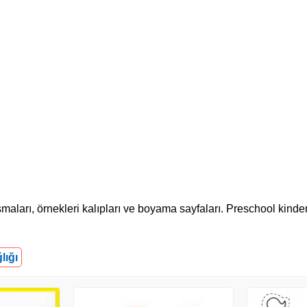
lışmaları, örnekleri kalıpları ve boyama sayfaları. Preschool kind
lığı