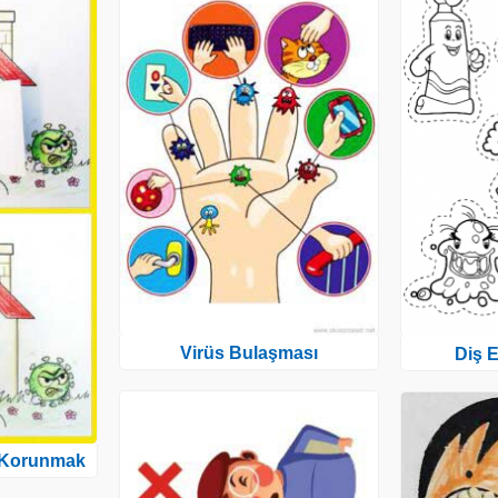
Virüs Bulaşması
Diş E
 Korunmak