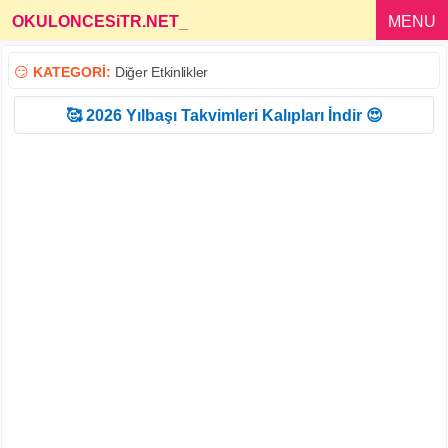
OKULONCESiTR.NET
_
MENU
😏
KATEGORİ:
Diğer Etkinlikler
🥰 2026 Yılbaşı Takvimleri Kalıpları İndir 😍