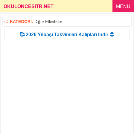
OKULONCESiTR.NET
_
MENU
😏
KATEGORİ:
Diğer Etkinlikler
🥰 2026 Yılbaşı Takvimleri Kalıpları İndir 😍