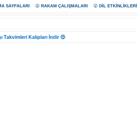
MA SAYFALARI
😜
RAKAM ÇALIŞMALARI
😲
DİL ETKİNLİKLERİ
ı Takvimleri Kalıpları İndir 😍