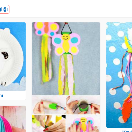
lığı
mı