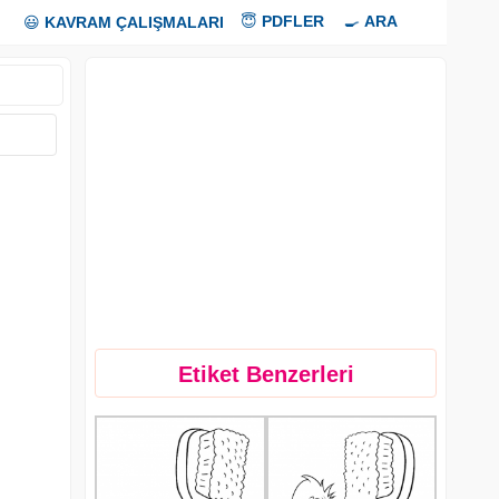
😇
PDFLER
🍳
ARA
😃
KAVRAM ÇALIŞMALARI
Etiket Benzerleri