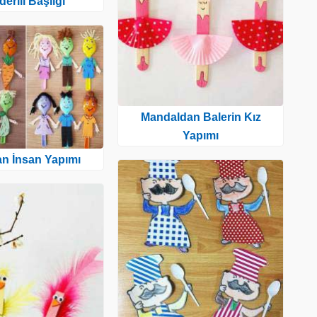
lderili Başlığı
Mandaldan Balerin Kız
Yapımı
an İnsan Yapımı