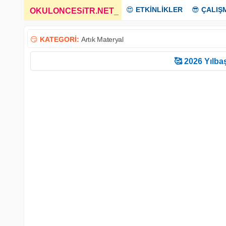
😍
ETKİNLİKLER
😎
ÇALIŞ
OKULONCESiTR.NET
_
😏
KATEGORİ:
Artık Materyal
🥰 2026 Yılbaş