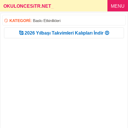
OKULONCESiTR.NET
_
MENU
😏
KATEGORİ:
Baskı Etkinlikleri
🥰 2026 Yılbaşı Takvimleri Kalıpları İndir 😍