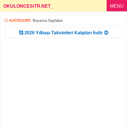
OKULONCESiTR.NET
_
MENU
😏
KATEGORİ:
Boyama Sayfaları
🥰 2026 Yılbaşı Takvimleri Kalıpları İndir 😍