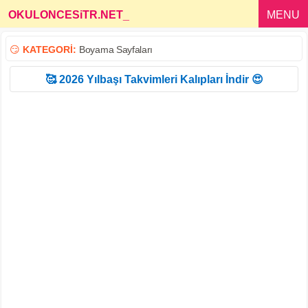
OKULONCESiTR.NET
_
MENU
😏
KATEGORİ:
Boyama Sayfaları
🥰 2026 Yılbaşı Takvimleri Kalıpları İndir 😍