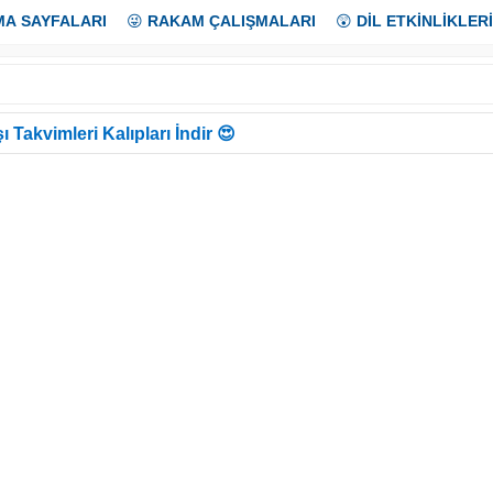
MA SAYFALARI
😜
RAKAM ÇALIŞMALARI
😲
DİL ETKİNLİKLERİ
ı Takvimleri Kalıpları İndir 😍