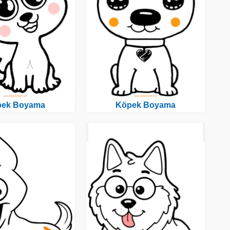
pek Boyama
Köpek Boyama