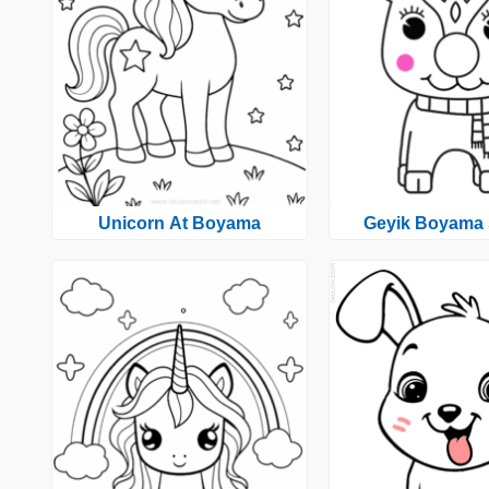
Unicorn At Boyama
Geyik Boyama 