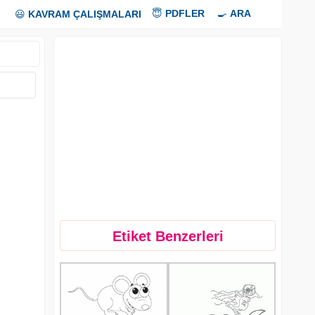
😇
PDFLER
🍳
ARA
😃
KAVRAM ÇALIŞMALARI
Etiket Benzerleri