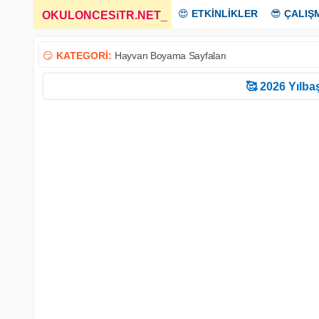
😍
ETKİNLİKLER
😎
ÇALIŞ
OKULONCESiTR.NET
_
😏
KATEGORİ:
Hayvan Boyama Sayfaları
🥰 2026 Yılbaş