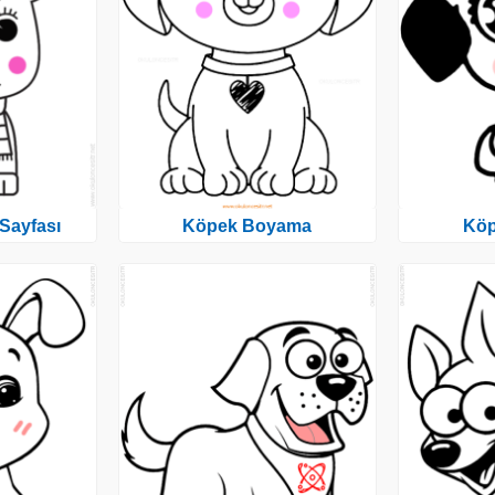
Sayfası
Köpek Boyama
Kö