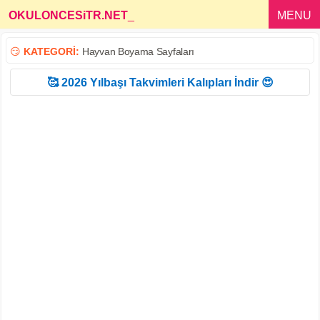
OKULONCESiTR.NET
_
MENU
😏
KATEGORİ:
Hayvan Boyama Sayfaları
🥰 2026 Yılbaşı Takvimleri Kalıpları İndir 😍