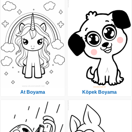
At Boyama
Köpek Boyama