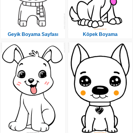
Geyik Boyama Sayfası
Köpek Boyama