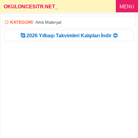
OKULONCESiTR.NET
_
MENU
😏
KATEGORİ:
Artık Materyal
🥰 2026 Yılbaşı Takvimleri Kalıpları İndir 😍