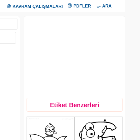
😇
PDFLER
🍳
ARA
😃
KAVRAM ÇALIŞMALARI
Etiket Benzerleri