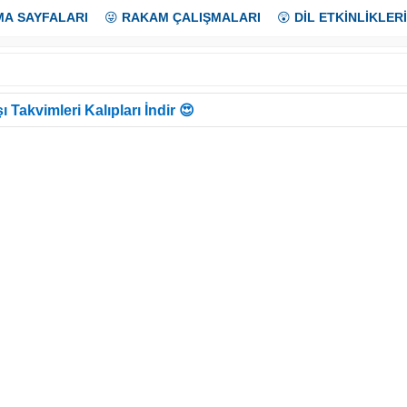
MA SAYFALARI
😜
RAKAM ÇALIŞMALARI
😲
DİL ETKİNLİKLERİ
ı Takvimleri Kalıpları İndir 😍