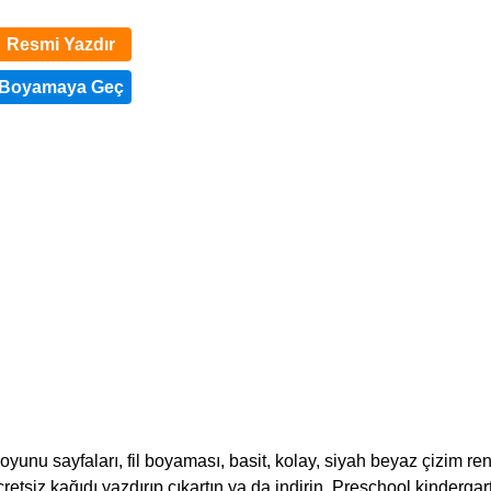
Resmi Yazdır
unu sayfaları, fil boyaması, basit, kolay, siyah beyaz çizim ren
 ücretsiz kağıdı yazdırıp çıkartın ya da indirin. Preschool kindergar