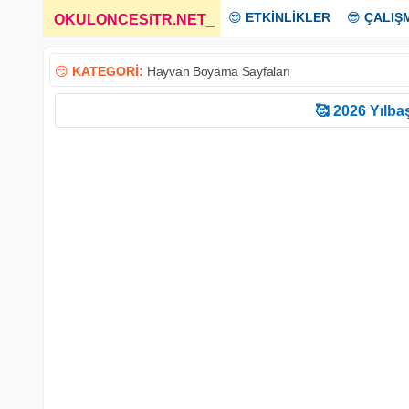
😍
ETKİNLİKLER
😎
ÇALIŞ
OKULONCESiTR.NET
_
😏
KATEGORİ:
Hayvan Boyama Sayfaları
🥰 2026 Yılbaş