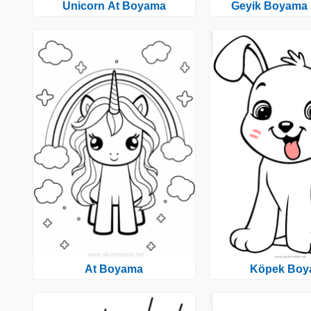
Unicorn At Boyama
Geyik Boyama 
At Boyama
Köpek Boy