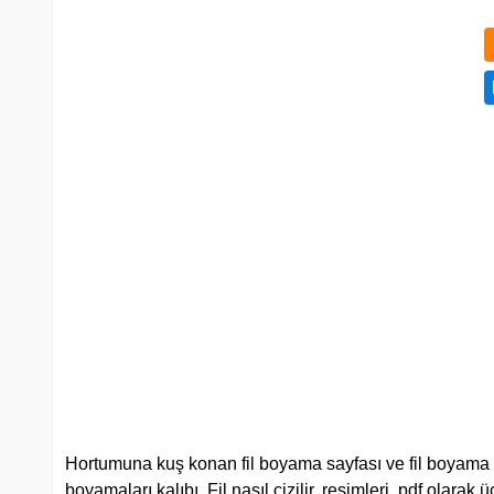
Hortumuna kuş konan fil boyama sayfası ve fil boyama oy
boyamaları kalıbı. Fil nasıl çizilir, resimleri, pdf olarak