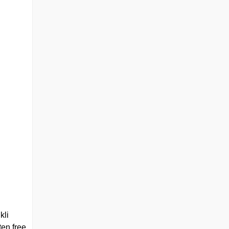
kli
ten free