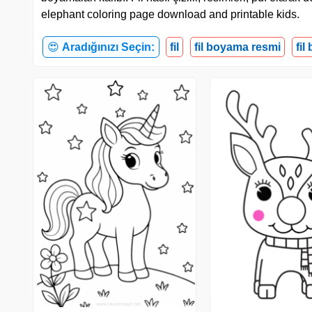
elephant coloring page download and printable kids.
😍
Aradığınızı Seçin:
fil
fil boyama resmi
fil