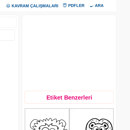
😇
PDFLER
🍳
ARA
😃
KAVRAM ÇALIŞMALARI
Etiket Benzerleri