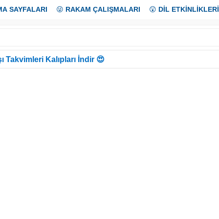
MA SAYFALARI
😜
RAKAM ÇALIŞMALARI
😲
DİL ETKİNLİKLERİ
ı Takvimleri Kalıpları İndir 😍