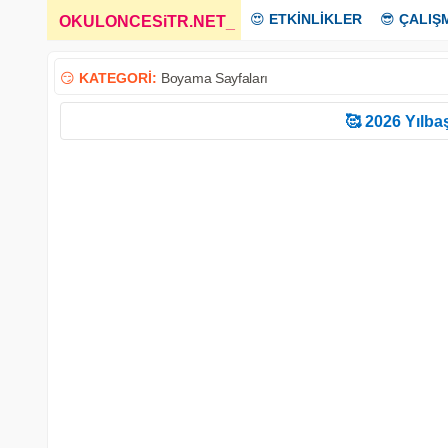
😍
ETKİNLİKLER
😎
ÇALIŞ
OKULONCESiTR.NET
_
😏
KATEGORİ:
Boyama Sayfaları
🥰 2026 Yılbaş