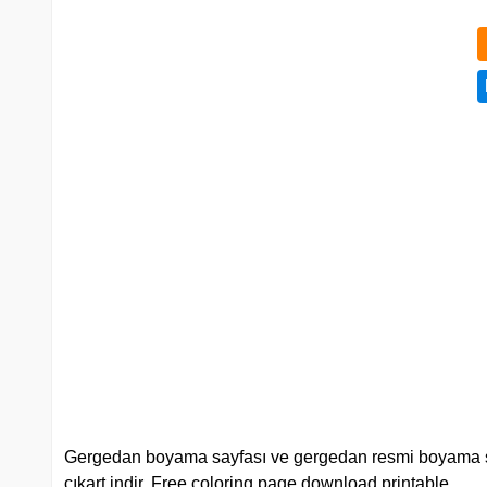
Gergedan boyama sayfası ve gergedan resmi boyama sayfala
çıkart indir. Free coloring page download printable.