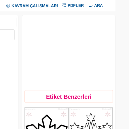
😇
PDFLER
🍳
ARA
😃
KAVRAM ÇALIŞMALARI
Etiket Benzerleri