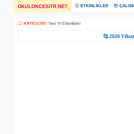
😍
ETKİNLİKLER
😎
ÇALIŞ
OKULONCESiTR.NET
_
😏
KATEGORİ:
Yeni Yıl Etkinlikleri
🥰 2026 Yılbaş