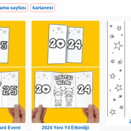
yama sayfası
kartanesi
ard Event
2024 Yeni Yıl Etkinliği