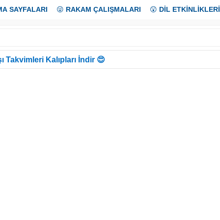
MA SAYFALARI
😜
RAKAM ÇALIŞMALARI
😲
DİL ETKİNLİKLERİ
ı Takvimleri Kalıpları İndir 😍