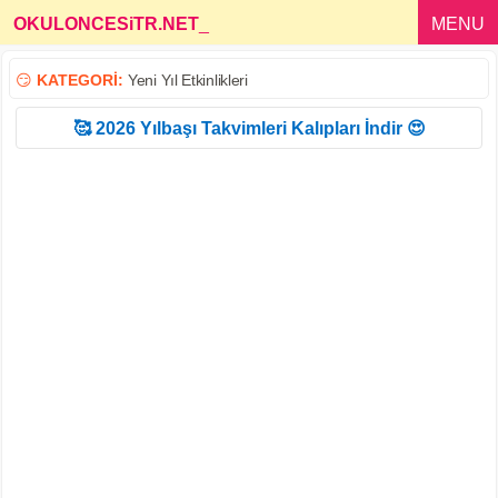
OKULONCESiTR.NET
_
MENU
😏
KATEGORİ:
Yeni Yıl Etkinlikleri
🥰 2026 Yılbaşı Takvimleri Kalıpları İndir 😍