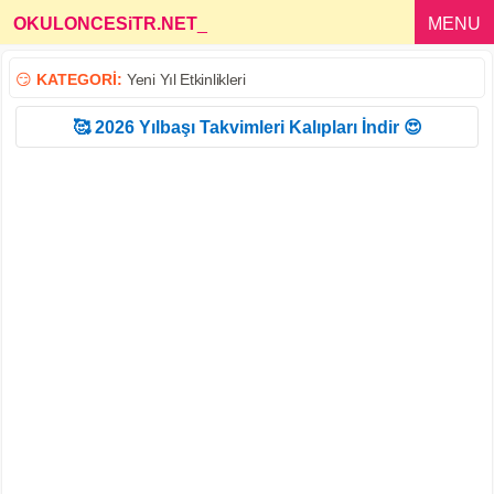
OKULONCESiTR.NET
_
MENU
😏
KATEGORİ:
Yeni Yıl Etkinlikleri
🥰 2026 Yılbaşı Takvimleri Kalıpları İndir 😍