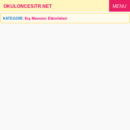
OKULONCESiTR.NET
_
MENU
KATEGORİ:
Kış Mevsimi Etkinlikleri