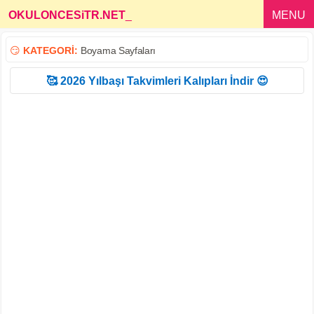
OKULONCESiTR.NET
_
MENU
😏
KATEGORİ:
Boyama Sayfaları
🥰 2026 Yılbaşı Takvimleri Kalıpları İndir 😍