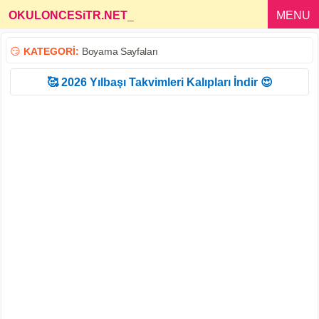
OKULONCESiTR.NET
_
MENU
😏
KATEGORİ:
Boyama Sayfaları
🥰 2026 Yılbaşı Takvimleri Kalıpları İndir 😍