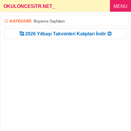
OKULONCESiTR.NET
_
MENU
😏
KATEGORİ:
Boyama Sayfaları
🥰 2026 Yılbaşı Takvimleri Kalıpları İndir 😍