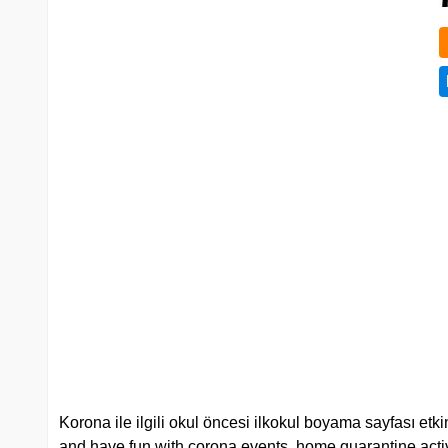
Korona ile ilgili okul öncesi ilkokul boyama sayfası etkin
and have fun with corona events, home quarantine activit