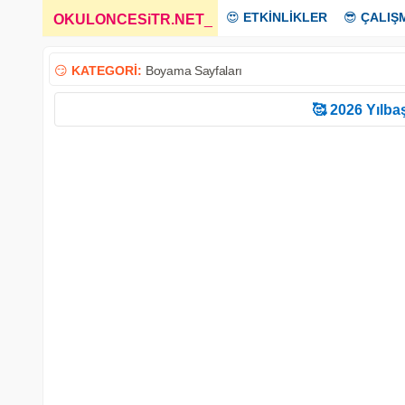
😍
ETKİNLİKLER
😎
ÇALIŞ
OKULONCESiTR.NET
_
😏
KATEGORİ:
Boyama Sayfaları
🥰 2026 Yılbaş