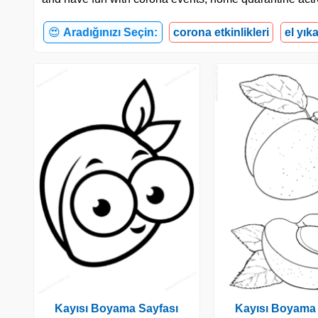
😍
Aradığınızı Seçin:
corona etkinlikleri
el yık
Kayısı Boyama Sayfası
Kayısı Boyama 