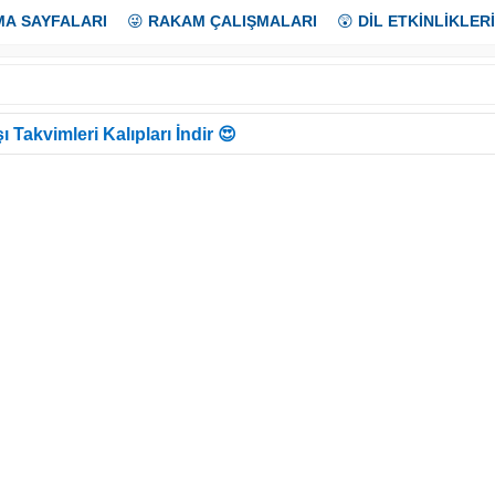
MA SAYFALARI
😜
RAKAM ÇALIŞMALARI
😲
DİL ETKİNLİKLERİ
ı Takvimleri Kalıpları İndir 😍