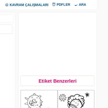
😇
PDFLER
🍳
ARA
😃
KAVRAM ÇALIŞMALARI
Etiket Benzerleri