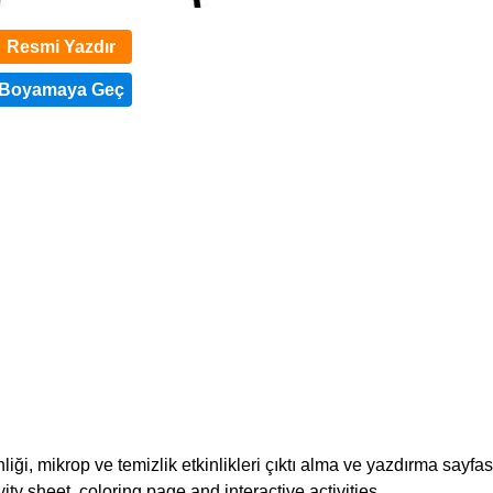
Resmi Yazdır
liği, mikrop ve temizlik etkinlikleri çıktı alma ve yazdırma sayfası
y sheet, coloring page and interactive activities.